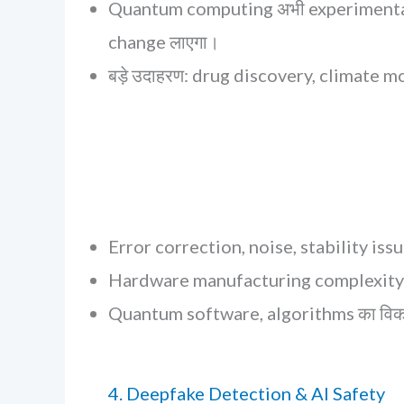
Quantum computing अभी experimentation st
change लाएगा।
बड़े उदाहरण: drug discovery, climate 
Error correction, noise, stability iss
Hardware manufacturing complexity
Quantum software, algorithms का वि
4. Deepfake Detection & AI Safety