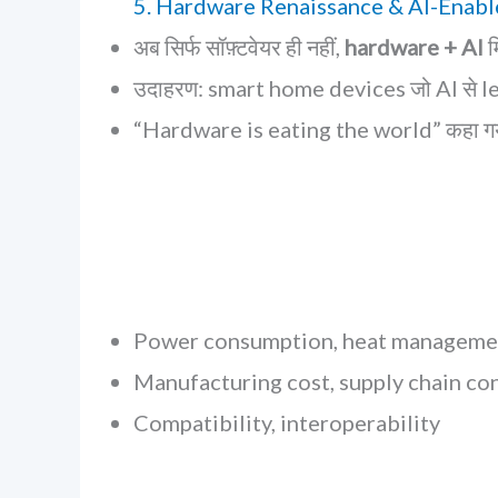
5. Hardware Renaissance & AI-Enabl
अब सिर्फ सॉफ़्टवेयर ही नहीं,
hardware + AI
म
उदाहरण: smart home devices जो AI से le
“Hardware is eating the world” कहा गया 
Power consumption, heat manageme
Manufacturing cost, supply chain co
Compatibility, interoperability