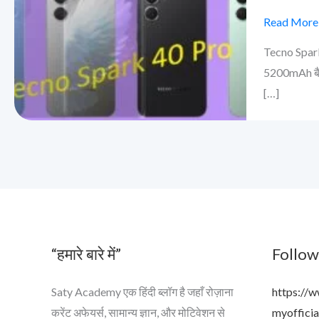
40
Pro:
Read More
दमदार
Tecno Spark 
फीचर्स
5200mAh बैटर
और
[…]
5200mAh
बैटरी
वाला
नया
स्मार्टफोन
“हमारे बारे में”
Follow
Saty Academy एक हिंदी ब्लॉग है जहाँ रोज़ाना
https://
करेंट अफेयर्स, सामान्य ज्ञान, और मोटिवेशन से
myofficia