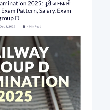
mination 2025: पूरी जानकारी
us, Exam Pattern, Salary, Exam
group D
Dec 3, 2025
4 Min Read