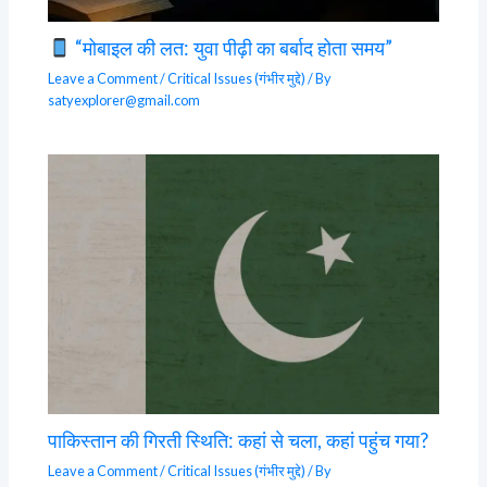
“मोबाइल की लत: युवा पीढ़ी का बर्बाद होता समय”
Leave a Comment
/
Critical Issues (गंभीर मुद्दे)
/ By
satyexplorer@gmail.com
पाकिस्तान की गिरती स्थिति: कहां से चला, कहां पहुंच गया?
Leave a Comment
/
Critical Issues (गंभीर मुद्दे)
/ By