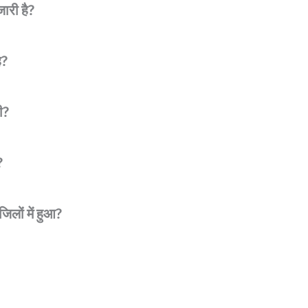
जारी है?
ै?
ी?
?
िलों में हुआ?