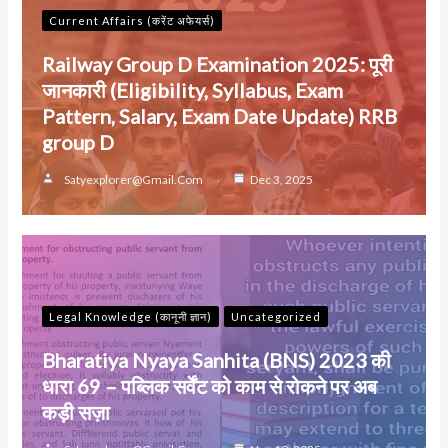
Current Affairs (करेंट अफेयर्स)
Railway Group D Examination 2025: पूरी
जानकारी (Eligibility, Syllabus, Exam
Pattern, Salary, Exam Date Update) RRB
group D
Satyexplorer@gmail.com
Dec 3, 2025
Legal Knowledge (कानूनी ज्ञान)
Uncategorized
Bharatiya Nyaya Sanhita (BNS) 2023 की
धारा 69 – पब्लिक सर्वेंट को काम से रोकने पर अब
कड़ी सज़ा