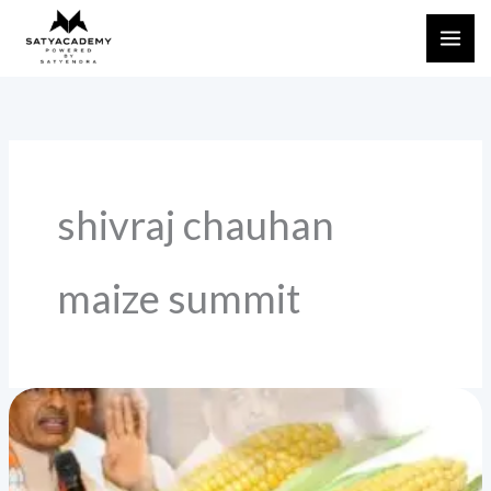
Skip
to
content
shivraj chauhan
maize summit
मक्का
उत्पादन
और
उपभोग