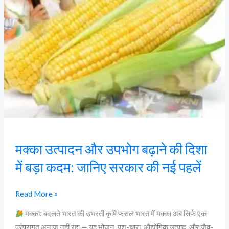
बढ़ाने
की
दिशा
में
बड़ा
कदम:
जानिए
सरकार
की
नई
मक्का उत्पादन और उपभोग बढ़ाने की दिशा
पहलें
में बड़ा कदम: जानिए सरकार की नई पहलें
Read More »
मक्का: बदलते भारत की उभरती कृषि फसल भारत में मक्का अब सिर्फ एक
परंपरागत अनाज नहीं रहा — यह भोजन, पशु-चारा, औद्योगिक उत्पाद, और जैव-