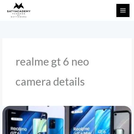
Skip
to
content
realme gt 6 neo
camera details
Realme
GT
6
Neo