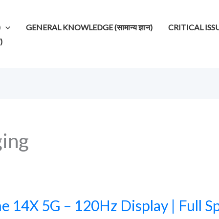
)
GENERAL KNOWLEDGE (सामान्य ज्ञान)
CRITICAL ISSUES (
)
ing
e 14X 5G – 120Hz Display | Full Spe