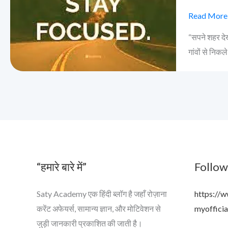
से
बड़ा
Read More
सपना:
“सपने शहर देख
सफलता
गांवों से निकल
के
लिए
शहर
जरूरी
नहीं!
“हमारे बारे में”
Follow
Saty Academy एक हिंदी ब्लॉग है जहाँ रोज़ाना
https://
करेंट अफेयर्स, सामान्य ज्ञान, और मोटिवेशन से
myofficia
जुड़ी जानकारी प्रकाशित की जाती है।