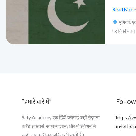
गिरती
स्थिति:
Read More
कहां
भूमिका: एक
से
पर विकसित राष
चला,
कहां
पहुंच
गया?
“हमारे बारे में”
Follow
Saty Academy एक हिंदी ब्लॉग है जहाँ रोज़ाना
https://
करेंट अफेयर्स, सामान्य ज्ञान, और मोटिवेशन से
myofficia
जुड़ी जानकारी प्रकाशित की जाती है।