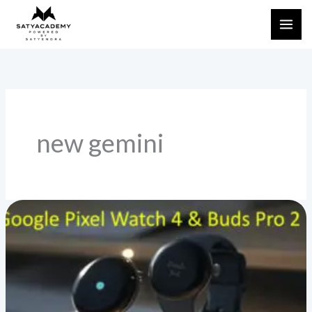
Skip
to
content
new gemini
Google
Pixel
Watch
4
और
Buds