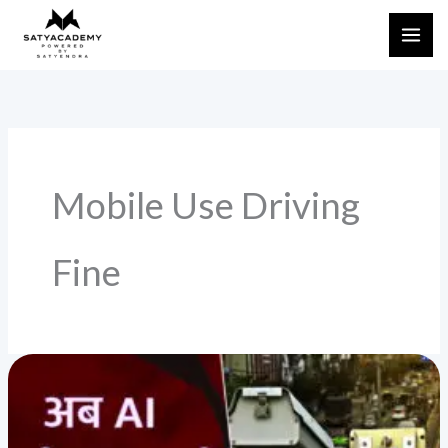
Skip
to
content
Mobile Use Driving
Fine
“यूपी
में
ट्रैफिक
रूल