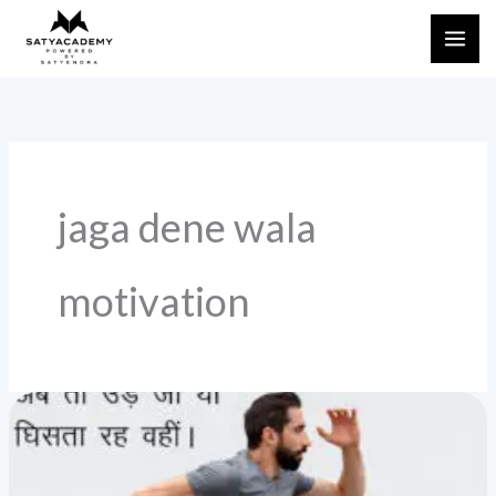
Skip
to
content
jaga dene wala
motivation
या
तो
अब
उड़