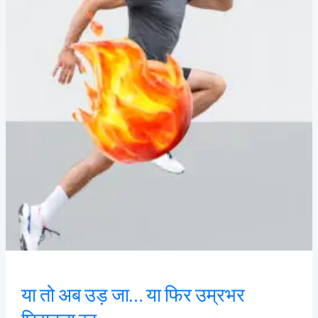
जा…
या
फिर
उम्रभर
घिसटता
रह
या तो अब उड़ जा… या फिर उम्रभर