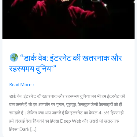
और
रहस्यमय
दुनिया”
“डार्क वेब: इंटरनेट की खतरनाक और
रहस्यमय दुनिया”
Read More »
डार्क वेब: इंटरनेट की खतरनाक और रहस्यमय दुनिया जब भी हम इंटरनेट की
बात करते हैं, तो हम आमतौर पर गूगल, यूट्यूब, फेसबुक जैसी वेबसाइटों को ही
समझते हैं। लेकिन क्या आप जानते हैं कि इंटरनेट का केवल 4–5% हिस्सा ही
हमें दिखाई देता है?बाकी का हिस्सा Deep Web और उससे भी खतरनाक
हिस्सा Dark […]