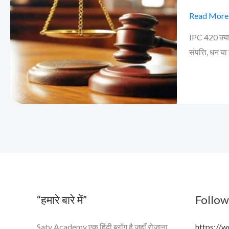
(Cheating/
का
Read More
मतलब
IPC 420 क्या 
और
संपत्ति, धन 
सज़ा
“हमारे बारे में”
Follow
Saty Academy एक हिंदी ब्लॉग है जहाँ रोज़ाना
https://