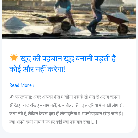
पड़ती
है
–
कोई
और
नहीं
करेगा!
खुद की पहचान खुद बनानी पड़ती है –
कोई और नहीं करेगा!
Read More »
✍️ प्रस्तावना: अगर आपको भीड़ में खोना नहीं है, तो भीड़ से अलग चलना
सीखिए।याद रखिए – नाम नहीं, काम बोलता है। इस दुनिया में लाखों लोग रोज़
जन्म लेते हैं, लेकिन केवल कुछ ही लोग दुनिया में अपनी पहचान छोड़ जाते हैं।
क्या आपने कभी सोचा है कि हर कोई क्यों नहीं याद रखा […]