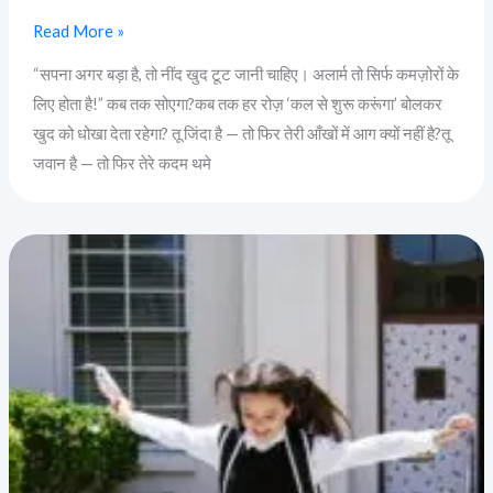
Read More »
“सपना अगर बड़ा है, तो नींद खुद टूट जानी चाहिए। अलार्म तो सिर्फ कमज़ोरों के
लिए होता है!” कब तक सोएगा?कब तक हर रोज़ ‘कल से शुरू करूंगा’ बोलकर
खुद को धोखा देता रहेगा? तू जिंदा है — तो फिर तेरी आँखों में आग क्यों नहीं है?तू
जवान है — तो फिर तेरे कदम थमे
“हार
मत
मानो:
सफलता
उन्हीं
को
मिलती
है
जो