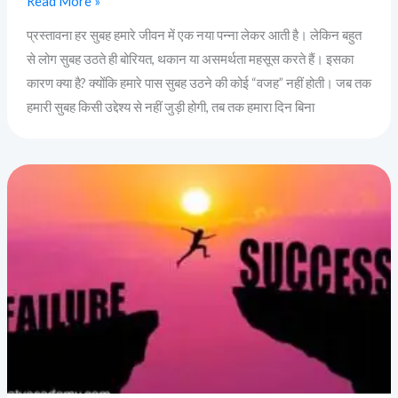
Read More »
प्रस्तावना हर सुबह हमारे जीवन में एक नया पन्ना लेकर आती है। लेकिन बहुत
से लोग सुबह उठते ही बोरियत, थकान या असमर्थता महसूस करते हैं। इसका
कारण क्या है? क्योंकि हमारे पास सुबह उठने की कोई “वजह” नहीं होती। जब तक
हमारी सुबह किसी उद्देश्य से नहीं जुड़ी होगी, तब तक हमारा दिन बिना
“अपने
डर
को
साथी
बनाओ:
सफलता
वहीं
शुरू
होती
है”