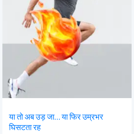
जा…
या
फिर
उम्रभर
घिसटता
रह
या तो अब उड़ जा… या फिर उम्रभर
घिसटता रह