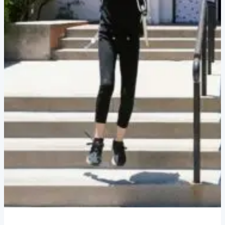
अंत
तक
लड़ते
हैं!”