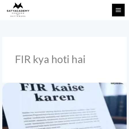
Skip
to
content
FIR kya hoti hai
FIR
क्या
है
और
इसे