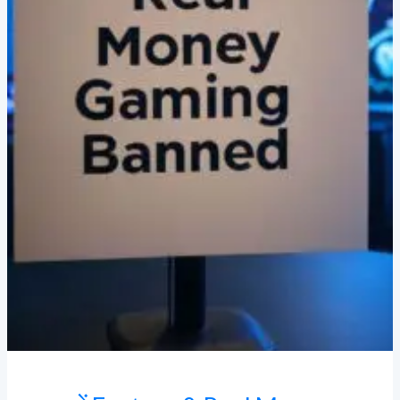
Gaming
पर
बैन
–
Dream11,
MPL
और
अन्य
ऐप्स
का
भविष्य
क्या?