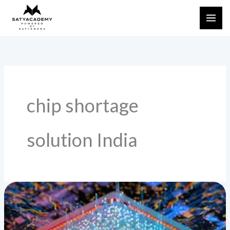
Skip
to
content
chip shortage
solution India
सेमिकंडक्टर
की
कमी
और