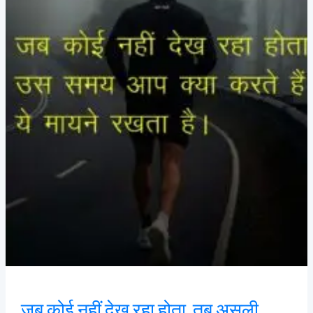
तब
असली
मेहनत
होती
है
जब कोई नहीं देख रहा होता, तब असली