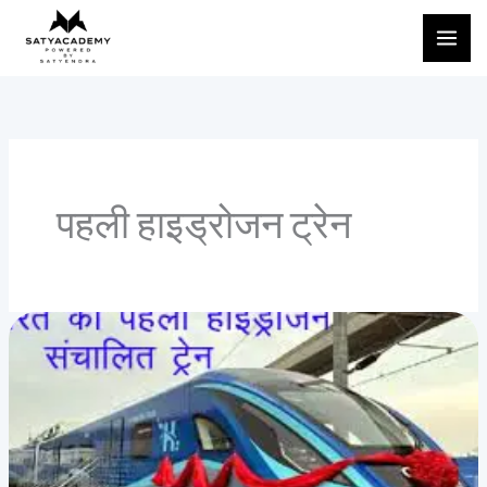
Skip
to
content
पहली हाइड्रोजन ट्रेन
भारत
की
पहली
हाइड्रोजन-
संचालित
ट्रेन