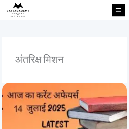
Skip
to
content
अंतरिक्ष मिशन
आज
का
मुख्य
करंट
अफेयर्स
(14