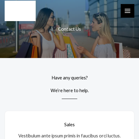
Skip
to
content
Contact Us
Have any queries?
We’re here to help.​
Sales
Vestibulum ante ipsum primis in faucibus orci luctus.